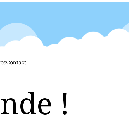
res
Contact
nde !